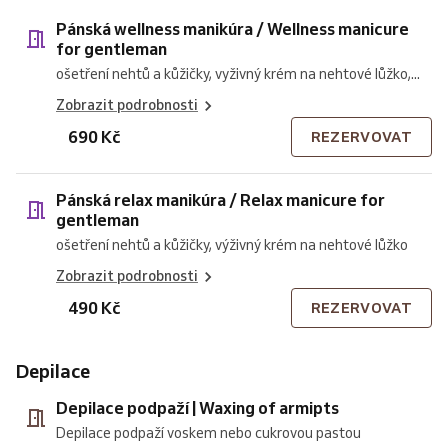
Pánská wellness manikúra / Wellness manicure
for gentleman
ošetření nehtů a kůžičky, vyživný krém na nehtové lůžko,...
Zobrazit podrobnosti
690 Kč
REZERVOVAT
Pánská relax manikúra / Relax manicure for
gentleman
ošetření nehtů a kůžičky, výživný krém na nehtové lůžko
Zobrazit podrobnosti
490 Kč
REZERVOVAT
Depilace
Depilace podpaží | Waxing of armipts
Depilace podpaží voskem nebo cukrovou pastou