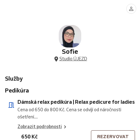
relax
pedikúra
relax
wellness
relax
podpaží
hlubokých
předloktí
pedikúra
relax
pedikúra
manikúra
manikúra
|
bikin
|
|
s
/
/
/
Waxing
(brazilská)
Waxing
Relax
lakováním
Relax
Wellness
Relax
of
|
of
pedicure
|
pedicure
manicure
manicure
armipts
Deep
forearm
for
Pedicure
for
for
for
bikini
ladies
relax+
gentlemen
gentleman
gentleman
wax
nail
(Brazilia
polish
Sofie
Studio ÚJEZD
Služby
Pedikúra
Dámská relax pedikúra | Relax pedicure for ladies
Cena od 650 do 800 Kč. Cena se odvíjí od náročnosti
ošetření....
Zobrazit podrobnosti
650 Kč
REZERVOVAT