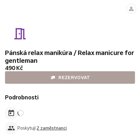
Natalia
Sofie
Pánská relax manikúra / Relax manicure for
gentleman
490 Kč
REZERVOVAT
Podrobnosti
Poskytují
2 zaměstnanci